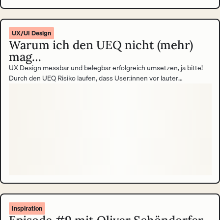
UX/UI Design
Warum ich den UEQ nicht (mehr)
mag…
UX Design messbar und belegbar erfolgreich umsetzen, ja bitte!
Durch den UEQ Risiko laufen, dass User:innen vor lauter
Frustration das Handtuch werfen und die Ergebnisse verfälschen,
nein danke! Meinen ehrlichen Konflikt mit dem User Experience
Questionnaire (UEQ) trage ich in diesem Blogbeitrag aus. Round 1,
ding ding ding.
Inspiration