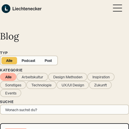
Zum Hauptinhalt springen
Zum Footer springen
Blog
TYP
Alle
Podcast
Post
KATEGORIE
Alle
Arbeitskultur
Design Methoden
Inspiration
Sonstiges
Technologie
UX/UI Design
Zukunft
Events
SUCHE