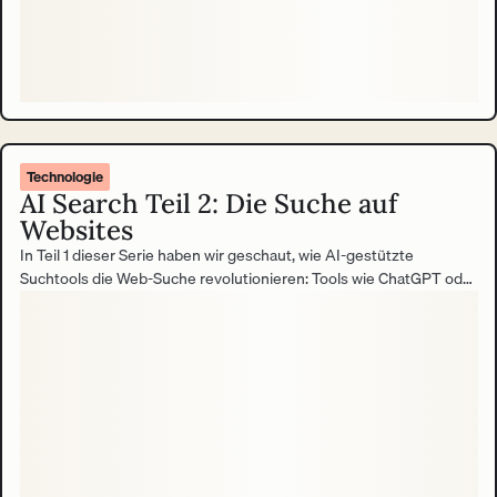
Technologie
AI Search Teil 2: Die Suche auf
Websites
In Teil 1 dieser Serie haben wir geschaut, wie AI-gestützte
Suchtools die Web-Suche revolutionieren: Tools wie ChatGPT oder
Perplexity AI liefern direkte Antworten statt Linklisten und stellen
damit Googles Dominanz infrage. Für Website-Betreiber bedeutet
das weniger klassischen SEO-Traffic und die Notwendigkeit,
Inhalte AI-ready zu gestalten. Während sich draußen im Web alles
verändert, stellt sich die Frage: Wie steht es eigentlich um die
Suche auf der eigenen Website?