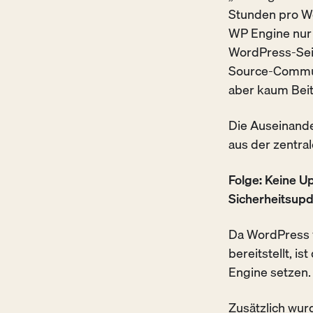
Stunden pro Wo
WP Engine nur
WordPress-Seit
Source-Communi
aber kaum Beit
Die Auseinande
aus der zentra
Folge: Keine U
Sicherheitsupd
Da WordPress v
bereitstellt, i
Engine setzen.
Zusätzlich wur