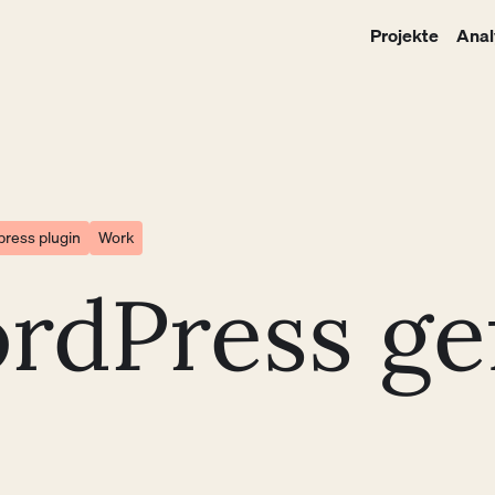
Projekte
Anal
ress plugin
Work
Press gefä