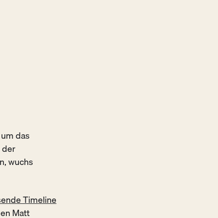
, um das
 der
en, wuchs
sende Timeline
hen Matt