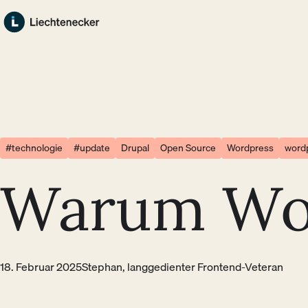
Zum Hauptinhalt springen
Zum Footer springen
#technologie
#update
Drupal
Open Source
Wordpress
wordp
Warum Word
18. Februar 2025
Stephan, langgedienter Frontend-Veteran