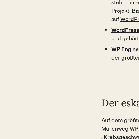
steht hier
Projekt. B
auf
WordPr
WordPres
und gehört
WP Engine
der größte
Der eska
Auf dem größt
Mullenweg WP 
„Krebsgeschwür