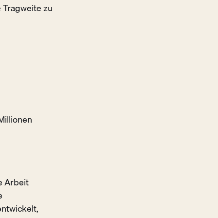
 Tragweite zu
illionen
e Arbeit
e
entwickelt,