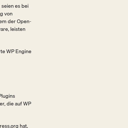
 seien es bei
g von
blem der Open-
re, leisten
te WP Engine
Plugins
er, die auf WP
ess.org
hat,