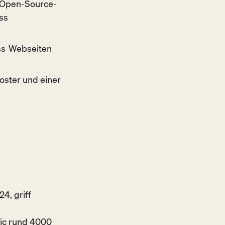
n Open-Source-
ss
ess-Webseiten
oster und einer
, griff
ic rund 4000