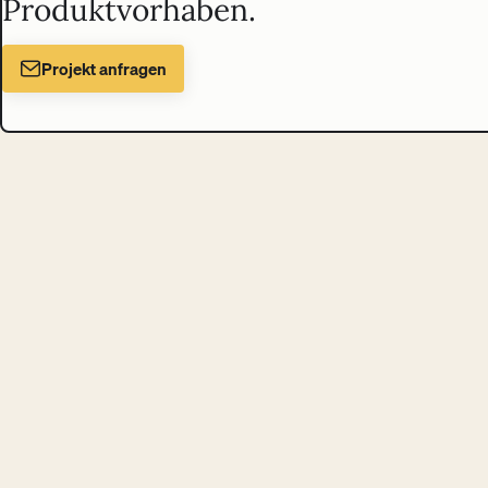
Produktvorhaben.
Projekt anfragen
Liechtenecker
Digital Design & Tech Studio
in Wien
Schloßgasse 14/25, 1050 Wien, Österreich
Projekte
Analyse
Sparring
Trainings
Über uns
Blog
Kontakt
© 2026 Liechtenecker GmbH
Impressum
Datenschutz
AGB
Newsletter
Cookie-Einstellungen