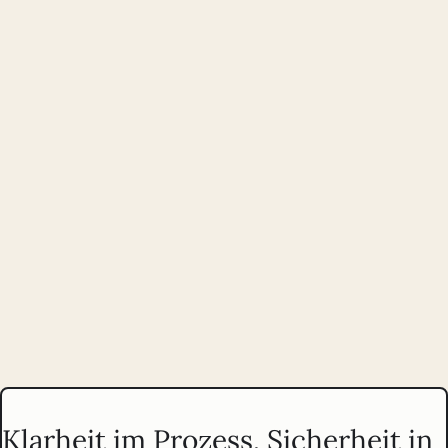
Strategische Beratung und Optimierung vor und nach dem
Launch:
Prioritäten klären, Annahmen testen, Produkte sinnvoll
weiterentwickeln.
Praxisorientierte Trainings zu UX, Strategie und Accessibility für
selbstständig arbeitende Teams und Einzelpersonen.
Klarheit im Prozess, Sicherheit in