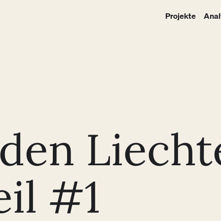
Projekte
Anal
den Liecht
il #1