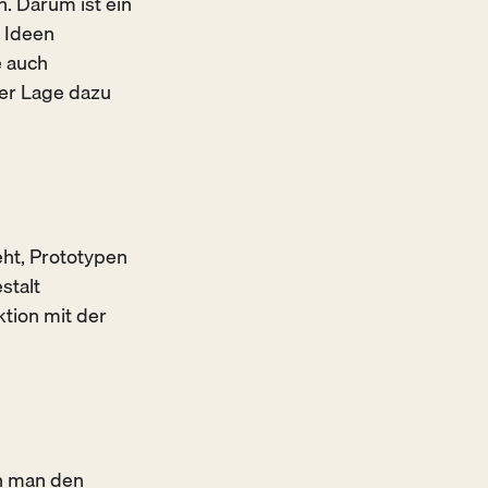
 Darum ist ein
 Ideen
e auch
der Lage dazu
eht, Prototypen
stalt
ktion mit der
en man den