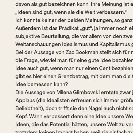
davon als gut bezeichnen kann. Ihre Meinung ist 
„Ideen sind gut, wenn sie die Welt verbessern.“
Ich konnte keiner der beiden Meinungen, so gan
Außerdem ist das Prädikat „gut“, ja immer noch e
subjektive Beurteilung, die vor allem von den zwe
Weltanschauungen Idealismus und Kapitalismus g
Bei der Aussage von Zac Bookman stellt sich fü
die Frage, wieviel man für eine gute Idee bezahlen
Idee auch gut, wenn man nur einen Cent bezahle
gibt es hier einen Grenzbetrag, mit dem man die Q
Idee bemessen kann?
Die Aussage von Milena Glimbovski erntete zwar
Applaus (die Idealisten erfreuen sich immer größ
Beliebtheit), doch trifft sie den Nagel auch nicht 
Kopf. Wann verbessert denn eine Idee unsere Welt
Ideen, die das Potential hätten, unsere Welt zu v
trotzdem keinen Impact haben, weil sie einfach z