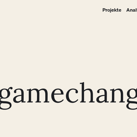
Projekte
Anal
gamechang