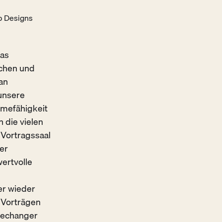
p Designs
das
uchen und
an
unsere
mefähigkeit
 die vielen
Vortragssaal
er
ertvolle
er wieder
 Vorträgen
mechanger