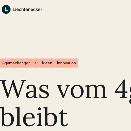
Zum Hauptinhalt springen
Zum Footer springen
4gamechanger
ai
ideen
innovation
Was vom 4
bleibt