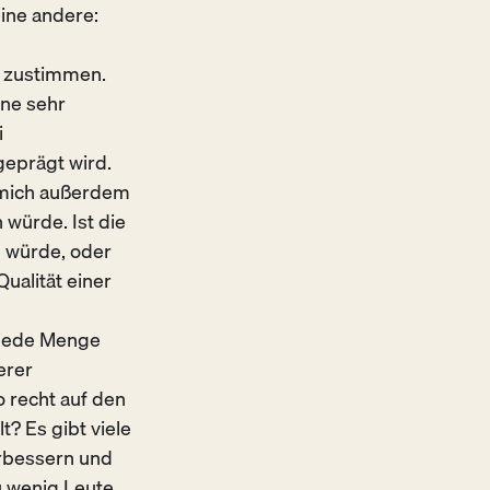
eine andere:
z zustimmen.
ine sehr
i
eprägt wird.
r mich außerdem
 würde. Ist die
n würde, oder
ualität einer
 jede Menge
erer
so recht auf den
? Es gibt viele
erbessern und
u wenig Leute