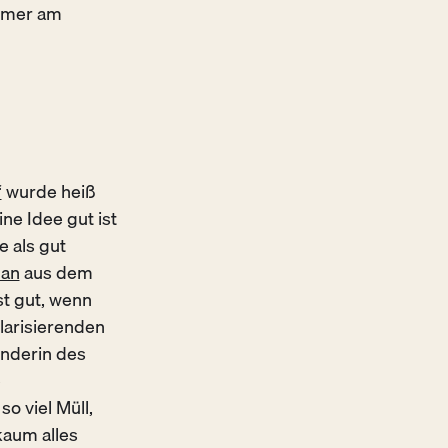
immer am
“
wurde heiß
ne Idee gut ist
 als gut
an
aus dem
ist gut, wenn
olarisierenden
ünderin des
e
 viel Müll,
kaum alles