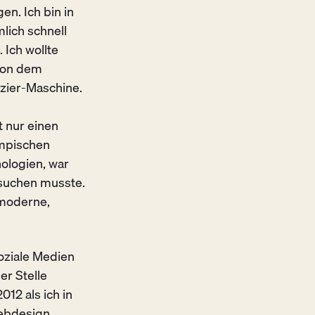
en. Ich bin in
lich schnell
 Ich wollte
 von dem
zier-Maschine.
t nur einen
ympischen
ologien, war
h suchen musste.
 moderne,
soziale Medien
er Stelle
012 als ich in
Webdesign