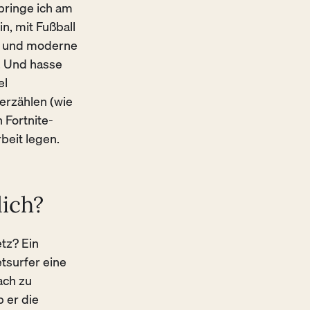
rbringe ich am
n, mit Fußball
le und moderne
. Und hasse
el
erzählen (wie
 Fortnite-
beit legen.
ich?
tz? Ein
etsurfer eine
ach zu
 er die