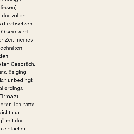
diesen
)
 der vollen
s durchsetzen
O sein wird.
er Zeit meines
Techniken
 den
sten Gespräch,
rz. Es ging
 ich unbedingt
allerdings
 Firma zu
eren. Ich hatte
Nicht nur
g” mit der
n einfacher