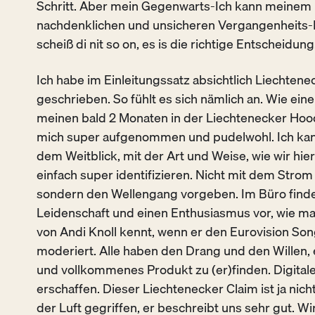
Schritt. Aber mein Gegenwarts-Ich kann meinem
nachdenklichen und unsicheren Vergangenheits-I
scheiß di nit so on, es is die richtige Entscheidung
Ich habe im Einleitungssatz absichtlich Liechtene
geschrieben. So fühlt es sich nämlich an. Wie eine
meinen bald 2 Monaten in der Liechtenecker Hood
mich super aufgenommen und pudelwohl. Ich kan
dem Weitblick, mit der Art und Weise, wie wir hier
einfach super identifizieren. Nicht mit dem Str
sondern den Wellengang vorgeben. Im Büro find
Leidenschaft und einen Enthusiasmus vor, wie ma
von Andi Knoll kennt, wenn er den Eurovision So
moderiert. Alle haben den Drang und den Willen, 
und vollkommenes Produkt zu (er)finden.
Digital
erschaffen
. Dieser Liechtenecker Claim ist ja nic
der Luft gegriffen, er beschreibt uns sehr gut. Wi