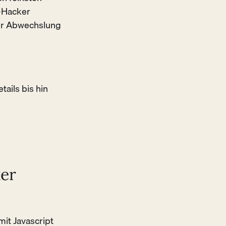
e-Hacker
ser Abwechslung
ails bis hin
ker
mit Javascript