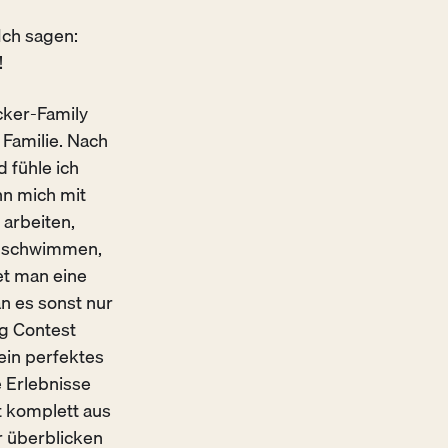
ch sagen:
!
cker-Family
 Familie. Nach
 fühle ich
n mich mit
 arbeiten,
om schwimmen,
et man eine
n es sonst nur
ng Contest
ein perfektes
e Erlebnisse
ht komplett aus
r überblicken