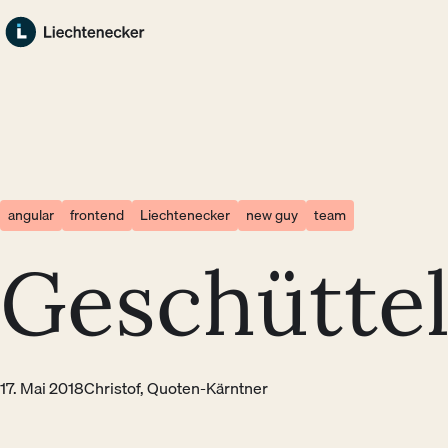
Zum Hauptinhalt springen
Zum Footer springen
angular
frontend
Liechtenecker
new guy
team
Geschüttel
17. Mai 2018
Christof, Quoten-Kärntner