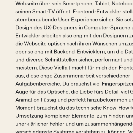
Webseite über sein Smartphone, Tablet, Noteboo
seinen Smart-TV öffnet. Frontend-Entwickler stell
atemberaubende User
Experience
sicher. Sie se
Design des UX-Designers in Computer-Sprache 
Entwickler arbeiten also eng mit den Designern
die Webseite optisch nach ihren Wünschen umzu
ebenso eng mit Backend-Entwicklern, um die D
und diverse Schnittstellen sicher, performant und 
meistern. Diese Vielfalt macht für mich den Fron
aus, diese enge Zusammenarbeit verschiedener
Aufgabenbereiche. Du brauchst viel Fingerspitzen
Auge für das Optische, die Liebe fürs Detail, viel
Animation flüssig und perfekt hinzubekommen u
Moment brauchst du das technische Know-How fü
Umsetzung komplexer Elemente, zum Finden u
unerklärlicher Fehler und um zusammenhängend
verschiedenste Systeme verstehen zu können. Vo