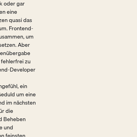
k oder gar
en eine
tzen quasi das
um. Frontend-
 zusammen, um
setzen. Aber
atenübergabe
fehlerfrei zu
tend-Developer
gefühl, ein
 Geduld um eine
nd im nächsten
r die
nd Beheben
e und
n feinsten