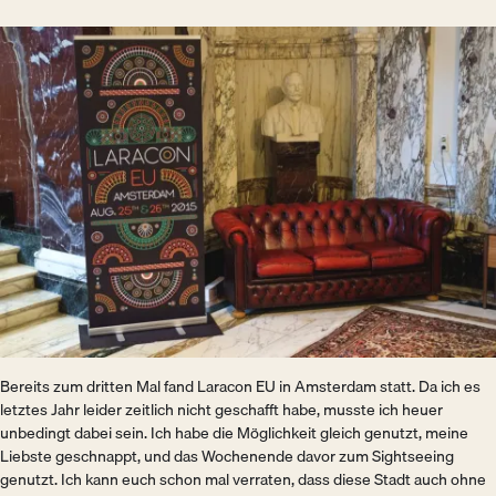
Bild
Bereits zum dritten Mal fand Laracon EU in Amsterdam statt. Da ich es
letztes Jahr leider zeitlich nicht geschafft habe, musste ich heuer
unbedingt dabei sein. Ich habe die Möglichkeit gleich genutzt, meine
Liebste geschnappt, und das Wochenende davor zum Sightseeing
genutzt. Ich kann euch schon mal verraten, dass diese Stadt auch ohne