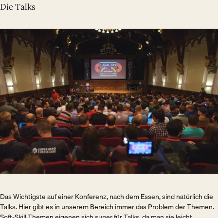
Die Talks
Bild
Das Wichtigste auf einer Konferenz, nach dem Essen, sind natürlich die
Talks. Hier gibt es in unserem Bereich immer das Problem der Themen.
Soft-Skill Themen eigenen sich super für Talks, da man sie leicht