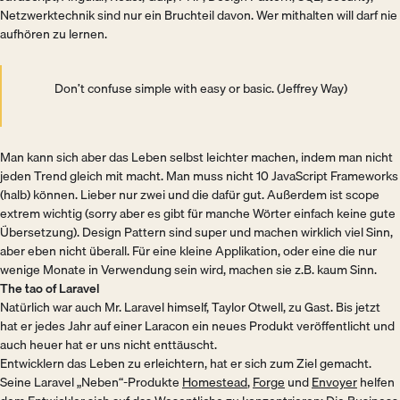
Netzwerktechnik sind nur ein Bruchteil davon. Wer mithalten will darf nie
aufhören zu lernen.
Don’t confuse simple with easy or basic. (Jeffrey Way)
Man kann sich aber das Leben selbst leichter machen, indem man nicht
jeden Trend gleich mit macht. Man muss nicht 10 JavaScript Frameworks
(halb) können. Lieber nur zwei und die dafür gut. Außerdem ist scope
extrem wichtig (sorry aber es gibt für manche Wörter einfach keine gute
Übersetzung). Design Pattern sind super und machen wirklich viel Sinn,
aber eben nicht überall. Für eine kleine Applikation, oder eine die nur
wenige Monate in Verwendung sein wird, machen sie z.B. kaum Sinn.
The tao of Laravel
Natürlich war auch Mr. Laravel himself, Taylor Otwell, zu Gast. Bis jetzt
hat er jedes Jahr auf einer Laracon ein neues Produkt veröffentlicht und
auch heuer hat er uns nicht enttäuscht.
Entwicklern das Leben zu erleichtern, hat er sich zum Ziel gemacht.
Seine Laravel „Neben“-Produkte
Homestead
,
Forge
und
Envoyer
helfen