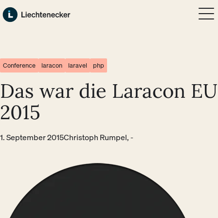
Zum Hauptinhalt springen
Zum Footer springen
Conference
laracon
laravel
php
Das war die Laracon EU
2015
1. September 2015
Christoph Rumpel, -
Bild