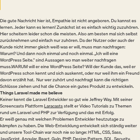
Die gute Nachricht hier ist, Empathie ist nicht angeboren. Du kannst es
lernen. Jeder kann es lernen! Zunächst ist es einfach wichtig zuzuhören.
Hier scheitern leider schon die meisten. Also am besten mal sich selbst
zurücknehmen und einfach nur zuhören. Da der Nutzer oder auch der
Kunde nicht immer gleich weiß was er will, muss man nachfragen:
Warum? Und dann noch einmal und noch einmal. „Ich will eine
WordPress Seite.“ sind Aussagen wo man weiter nachfragen
muss.WARUM will er eine WordPress Seite? Will der Kunde das, weil er
WordPress schon kennt und sich auskennt, oder nur weil ihm ein Freund
davon erzählt hat. Nur wer zuhört und nachfragt kann die richtigen
Schlüsse ziehen und hat die Chance ein gutes Produkt zu entwickeln.
Things Laravel made me believe
Keiner kennt die Laravel Entwickler so gut wie Jeffrey Way. Mit seiner
Screencasts Plattform
Laracasts
stellt er Video Tutorials zu Themen
rund um Laravel und PHP zur Verfügung und das mit Erfolg.
Er weiß genau mit welchen Problemen Entwickler heutzutage zu
kämpfen zu haben. Die Web-Entwicklung entwickelt sich ständig weiter
und unsere Tool-Chain war noch nie so lange: HTML, CSS, Sass,
JavaScript, Angular, React, Gulp, PHP, Design Pattern, SQL, Security,