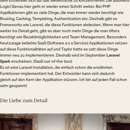
dem Entwickler sich auf das Wesentliche zu konzentrieren: Die Business
Logic! Genau hier geht er wieder einen Schritt weiter. Bei PHP
Applikationen gibt es viele Dinge, die man immer wieder benötigt wie
Routing, Caching, Templating, Authentication etc. Deshalb gibt es
Frameworks wie Laravel, die diese Funktionen abdecken. Wenn man hier
weiter ins Detail geht, gibt es aber noch mehr Dinge die man öfters
benötigt wie Bezahlmöglichkeiten und Team-Management. Besonders
heutzutage beliebte SaaS (Software a s a Service) Applikationen setzen
auf diese Funktionalitäten auf und Taylor hatte es satt diese Dinge
immer neu zu implementieren. Deshalb wird im September
Laravel
Spark
erscheinen. (SaaS out-of-the-box)
Es ist eine Laravel Installation, die einfach schon die erwähnten
Funktionen implementiert hat. Der Entwickler kann sich dadurch
gleich auf den Kern der Applikation stürzen. Ich bin auf jeden Fall schon
sehr gespannt!
Die Liebe zum Detail
Bild