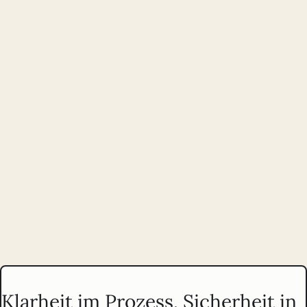
Strategische Beratung und Optimierung vor und nach dem
Launch:
Prioritäten klären, Annahmen testen, Produkte sinnvoll
weiterentwickeln.
Praxisorientierte Trainings zu UX, Strategie und Accessibility für
selbstständig arbeitende Teams und Einzelpersonen.
Klarheit im Prozess, Sicherheit in