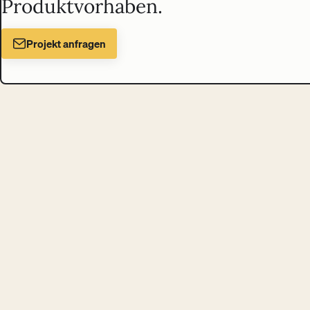
Produktvorhaben.
Projekt anfragen
Liechtenecker
Digital Design & Tech Studio
in Wien
Schloßgasse 14/25, 1050 Wien, Österreich
Projekte
Analyse
Sparring
Trainings
Über uns
Blog
Kontakt
© 2026 Liechtenecker GmbH
Impressum
Datenschutz
AGB
Newsletter
Cookie-Einstellungen