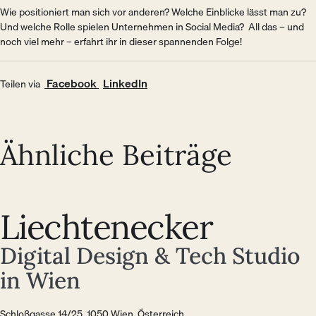
Wie positioniert man sich vor anderen? Welche Einblicke lässt man zu?
Und welche Rolle spielen Unternehmen in Social Media? All das – und
noch viel mehr – erfahrt ihr in dieser spannenden Folge!
(Öffnet in neuem Fenster)
(Öffnet in neuem Fenster)
Facebook
LinkedIn
Teilen via
Ähnliche Beiträge
Liechtenecker
Digital Design & Tech Studio
in Wien
Schloßgasse 14/25, 1050 Wien, Österreich