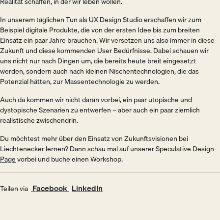
Realität schaffen, in der wir leben wollen.
In unserem täglichen Tun als UX Design Studio erschaffen wir zum
Beispiel digitale Produkte, die von der ersten Idee bis zum breiten
Einsatz ein paar Jahre brauchen. Wir versetzen uns also immer in diese
Zukunft und diese kommenden User Bedürfnisse. Dabei schauen wir
uns nicht nur nach Dingen um, die bereits heute breit eingesetzt
werden, sondern auch nach kleinen Nischentechnologien, die das
Potenzial hätten, zur Massentechnologie zu werden.
Auch da kommen wir nicht daran vorbei, ein paar utopische und
dystopische Szenarien zu entwerfen – aber auch ein paar ziemlich
realistische zwischendrin.
Du möchtest mehr über den Einsatz von Zukunftsvisionen bei
Liechtenecker lernen? Dann schau mal auf unserer
Speculative Design-
Page
vorbei und buche einen Workshop.
(Öffnet in neuem Fenster)
(Öffnet in neuem Fenster)
Facebook
LinkedIn
Teilen via