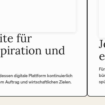
te für
J
spiration und
e
Für
bün
essen digitale Plattform kontinuierlich
spü
hem Auftrag und wirtschaftlichen Zielen.