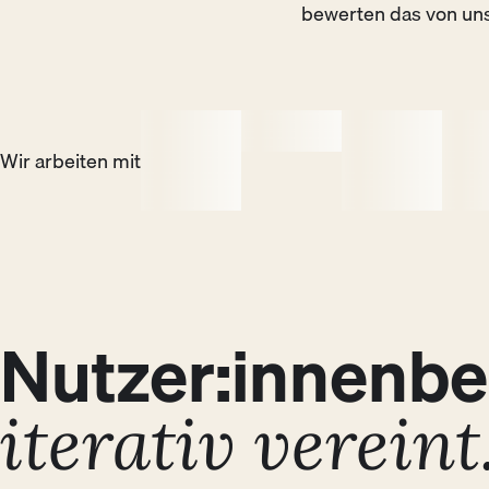
bewerten das von uns
Wir arbeiten mit
Nutzer:innenbe
Discover
01
iterativ vereint
User:innen-Bedürfnisse und Business-
Ziele identifizieren — zwei Welten, die