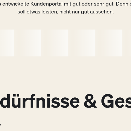
 entwickelte Kundenportal mit gut oder sehr gut. Denn e
soll etwas leisten, nicht nur gut aussehen.
dürfnisse & Ges
Define & Design
02
0
.
Erkenntnisse zusammenführen,
E
Schnittmengen finden und
u