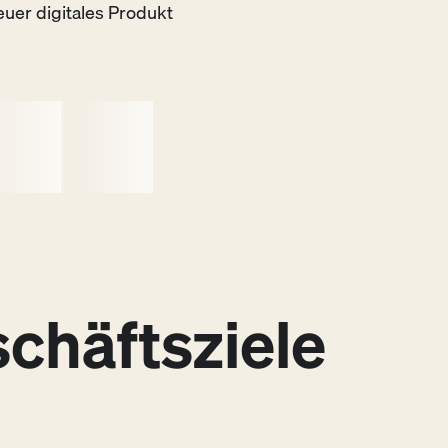
uer digitales Produkt
chäftsziele
Deliver
3
in Produkt, das Nutzer:innen lieben
nd das sich für das Unternehmen