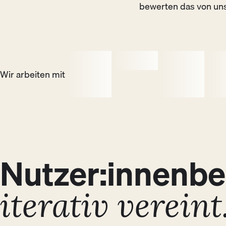
bewerten das von uns
Wir arbeiten mit
Nutzer:innenbe
Discover
01
iterativ vereint
User:innen-Bedürfnisse und Business-
Ziele identifizieren — zwei Welten, die