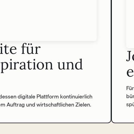
te für
J
spiration und
e
Für
bün
essen digitale Plattform kontinuierlich
spü
hem Auftrag und wirtschaftlichen Zielen.