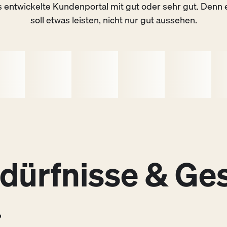
 entwickelte Kundenportal mit gut oder sehr gut. Denn e
soll etwas leisten, nicht nur gut aussehen.
dürfnisse & Ges
Define & Design
02
0
.
Erkenntnisse zusammenführen,
E
Schnittmengen finden und
u