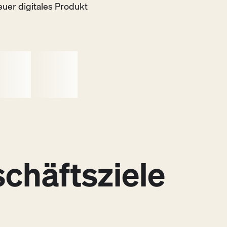
uer digitales Produkt
chäftsziele
Deliver
3
in Produkt, das Nutzer:innen lieben
nd das sich für das Unternehmen