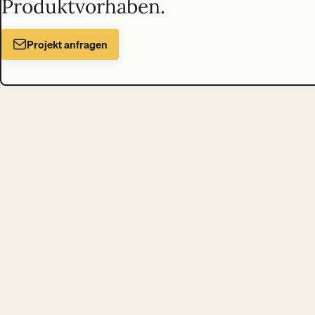
Produktvorhaben.
Projekt anfragen
Liechtenecker
Digital Design & Tech Studio
in Wien
Schloßgasse 14/25, 1050 Wien, Österreich
Projekte
Analyse
Sparring
Trainings
Über uns
Blog
Kontakt
© 2026 Liechtenecker GmbH
Impressum
Datenschutz
AGB
Newsletter
Cookie-Einstellungen