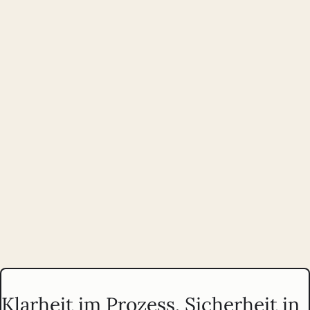
Strategische Beratung und Optimierung vor und nach dem
Launch:
Prioritäten klären, Annahmen testen, Produkte sinnvoll
weiterentwickeln.
Praxisorientierte Trainings zu UX, Strategie und Accessibility für
selbstständig arbeitende Teams und Einzelpersonen.
Klarheit im Prozess, Sicherheit in