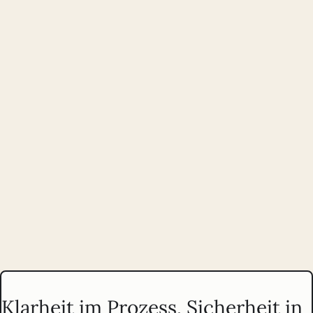
Strategische Beratung und Optimierung vor und nach dem
Launch:
Prioritäten klären, Annahmen testen, Produkte sinnvoll
weiterentwickeln.
Praxisorientierte Trainings zu UX, Strategie und Accessibility für
selbstständig arbeitende Teams und Einzelpersonen.
Klarheit im Prozess, Sicherheit in