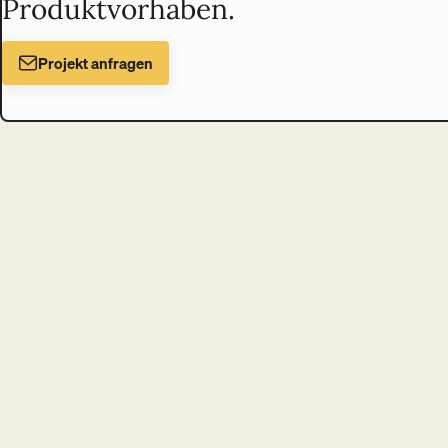
Produktvorhaben.
Projekt anfragen
Liechtenecker
Digital Design & Tech Studio
in Wien
Schloßgasse 14/25, 1050 Wien, Österreich
Projekte
Analyse
Sparring
Trainings
Über uns
Blog
Kontakt
© 2026 Liechtenecker GmbH
Impressum
Datenschutz
AGB
Newsletter
Cookie-Einstellungen